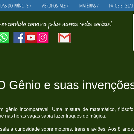
DAS DO PRÍNCIPE /
AÉROPOSTALE /
MATÉRIAS /
FATOS E RELAT
em contato conosco pelas nossas redes sociais!
O Gênio e suas invençõe
m gênio incomparável. Uma mistura de matemático, filósofo, jo
 que nas horas vagas sabia fazer truques de mágica.
saía a curiosidade sobre motores, trens e aviões.
Aos 8 anos,