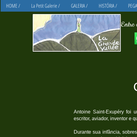
HOME /
La Petit Galerie /
GALERIA /
HISTÓRIA /
PEGA
Entre 
Antoine Saint-Exupéry foi u
escritor, aviador, inventor e
Durante sua infância, sobres