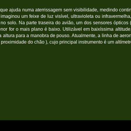
que ajuda numa aterrissagem sem visibilidade, medindo conti
 imaginou um feixe de luz visível, ultravioleta ou infravermelh
o solo. Na parte traseira do avião, um dos sensores ópticos (
or for o mais plano é baixo. Utilizável em baixíssima altitude
r a altura para a manobra de pouso. Atualmente, a linha de ae
roximidade do chão ), cujo principal instrumento é um altímetr