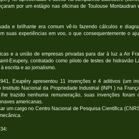
eçaram por um estágio nas oficinas de Toulouse Montaudran
ada e brilhante era comum vê-lo fazendo cálculos e diagra
com suas experiências em voo, o que consequentemente o aju
ticas e a união de empresas privadas para dar à luz a Air F
int-Exupery, contratado como piloto de testes de hidravião L
à escrita e ao jornalismo.
941, Exupéry apresentou 11 invenções e 4 aditivos (um in
nstituto Nacional da Propriedade Industrial (INPI ) na Fran
 lhe trazido nenhuma remuneração, suas invenções foram
onaves americanas.
ar um cargo no Centro Nacional de Pesquisa Científica (CNRS),
 mecânica.
934: