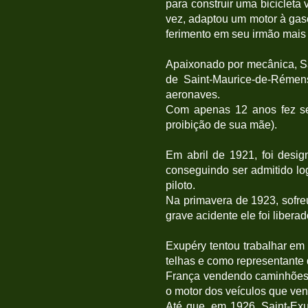
para construir uma bicicleta
vez, adaptou um motor à gas
ferimento em seu irmão mais
Apaixonado por mecânica, S
de Saint-Maurice-de-Rémen
aeronaves.
Com apenas 12 anos fez se
proibição de sua mãe).
Em abril de 1921, foi desi
conseguindo ser admitido lo
piloto.
Na primavera de 1923, sofreu
grave acidente ele foi libera
Exupéry tentou trabalhar em 
telhas e como representante 
França vendendo caminhões. 
o motor dos veículos que ven
Até que, em 1926, Saint-Exu