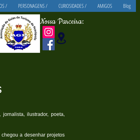
OS /
PERSONAGENS /
CURIOSIDADES /
AMIGOS
Blog
Nossa Parceira:
s
rnalista, ilustrador, poeta,
 chegou a desenhar projetos