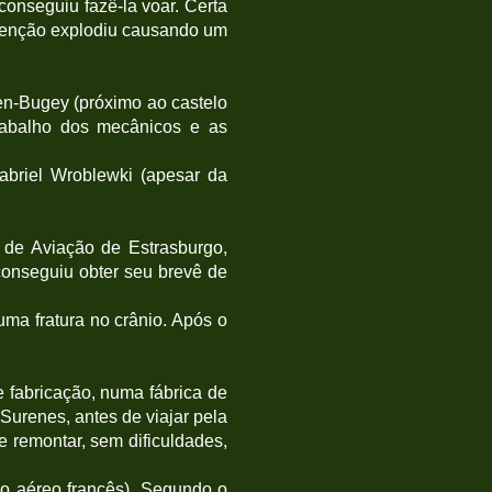
conseguiu fazê-la voar. Certa
nvenção explodiu causando um
n-Bugey (próximo ao castelo
rabalho dos mecânicos e as
briel Wroblewki (apesar da
 de Aviação de Estrasburgo,
conseguiu obter seu brevê de
uma fratura no crânio. Após o
e fabricação, numa fábrica de
Surenes, antes de viajar pela
 remontar, sem dificuldades,
io aéreo francês). Segundo o