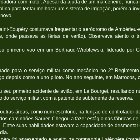
 voadora com motor. Apesar da ajuda de um marceneiro, nunca 
olina para tentar melhorar um sistema de irrigação, porém a i
 novo.
aint-Exupéry costumava frequentar o aeródromo de Ambérieu-e
s, onde passava as férias de verão). Observava atento o t
u primeiro voo em um Berthaud-Wroblewski, liderado por Ga
gnado para o serviço militar como mecânico no 2º Regimento
go depois como aluno piloto. No ano seguinte, em Marrocos, 
 seu primeiro acidente de avião, em Le Bourget, resultando n
do do serviço militar, com a patente de subtenente da reserva.
outras áreas, como num escritório, na função de controlador d
dos caminhões Saurer. Chegou a fazer estágio nas fábricas de 
Entre suas habilidades estavam a capacidade de desmontar e
dia.
péry foi apresentado e aceito na companhia Latécoère (corre