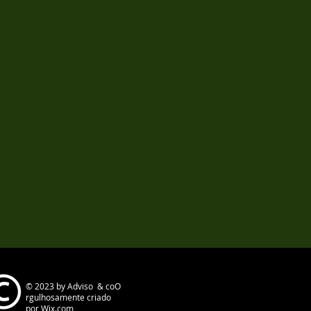
© 2023 by Adviso & coO
rgulhosamente criado
por
Wix.com