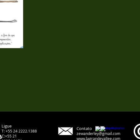
Ligue
Contato
T: +55 24 2222.1388
zewanderley@gmail.com
C:+55 21
www.lagrandevallee.com