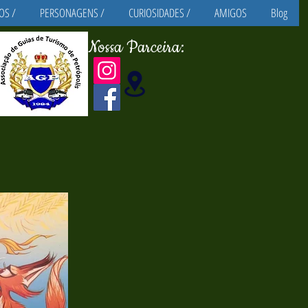
OS /
PERSONAGENS /
CURIOSIDADES /
AMIGOS
Blog
Nossa Parceira: